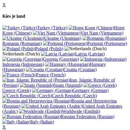
X
Kies je land
Turkey (Türkçe)
Hong
Kong (Chinese)
Viet Nam (Vietnamese)
Ukraine (Ukrainian)
Romania (Romanian)
Portugal (Portuguese)
Poland (Polish)
Netherlands (Dutch)
Latvia (Latvian)
Georgia (Georgian)
Indonesia (Indonesian)
Hungary
(Hungarian)
Croatia (Croatian)
France (French)
Iran, Islamic Republic of
(Persian)
Spain (Spanish)
Greece (Greek)
Germany (German)
Czech Republic (Czech)
Bosnia and Herzegovina
(Bosnian)
United Arab Emirates
(Arabic)
Worldwide (English)
Russian Federation (Russian)
Italy (Italian)
X