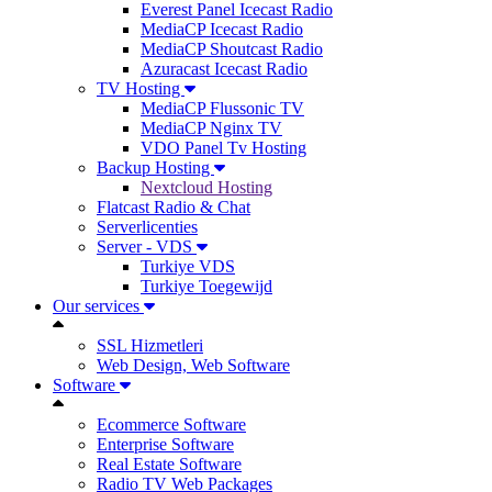
Everest Panel Icecast Radio
MediaCP Icecast Radio
MediaCP Shoutcast Radio
Azuracast Icecast Radio
TV Hosting
MediaCP Flussonic TV
MediaCP Nginx TV
VDO Panel Tv Hosting
Backup Hosting
Nextcloud Hosting
Flatcast Radio & Chat
Serverlicenties
Server - VDS
Turkiye VDS
Turkiye Toegewijd
Our services
SSL Hizmetleri
Web Design, Web Software
Software
Ecommerce Software
Enterprise Software
Real Estate Software
Radio TV Web Packages