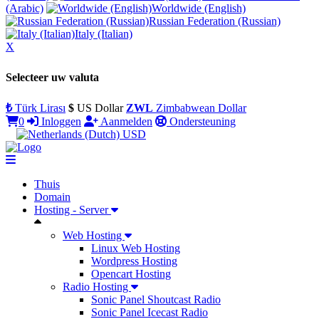
(Arabic)
Worldwide (English)
Russian Federation (Russian)
Italy (Italian)
X
Selecteer uw valuta
₺
Türk Lirası
$
US Dollar
ZWL
Zimbabwean Dollar
0
Inloggen
Aanmelden
Ondersteuning
USD
Thuis
Domain
Hosting - Server
Web Hosting
Linux Web Hosting
Wordpress Hosting
Opencart Hosting
Radio Hosting
Sonic Panel Shoutcast Radio
Sonic Panel Icecast Radio