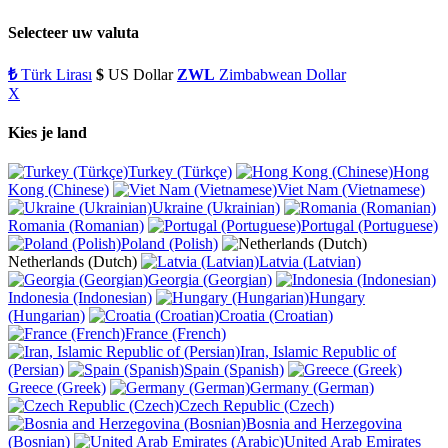
Selecteer uw valuta
₺
Türk Lirası
$
US Dollar
ZWL
Zimbabwean Dollar
X
Kies je land
Turkey (Türkçe)
Hong
Kong (Chinese)
Viet Nam (Vietnamese)
Ukraine (Ukrainian)
Romania (Romanian)
Portugal (Portuguese)
Poland (Polish)
Netherlands (Dutch)
Latvia (Latvian)
Georgia (Georgian)
Indonesia (Indonesian)
Hungary
(Hungarian)
Croatia (Croatian)
France (French)
Iran, Islamic Republic of
(Persian)
Spain (Spanish)
Greece (Greek)
Germany (German)
Czech Republic (Czech)
Bosnia and Herzegovina
(Bosnian)
United Arab Emirates