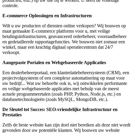
producten, enz.) op uw site bij te werken. U heeft de volledige
controle.
E-commerce Oplossingen en Infrastructuren
Wilt u uw producten of diensten online verkopen? Wij bouwen op
maat gemaakte E-commerce platforms voor u, met veilige
betalingsinfrastructuren, geavanceerd orderbeheer, voorraadbeheer
en gedetailleerde rapportagefuncties. We bouwen niet zomaar een
winkel, maar een krachtig digitaal operatiecentrum dat 24/7
verkoopt.
Aangepaste Portalen en Webgebaseerde Applicaties
Een dealerbeheerportaal, een klantrelatiebeheersysteem (CRM), een
projectvolgsysteem of een complexe automatisering op maat voor
uw bedrijf... Wat uw behoefte ook is, wij ontwikkelen performante
en veilige webgebaseerde applicaties met behulp van de meest
actuele programmeertalen (zoals PHP, Python, Node.js, etc.) en
databasetechnologieën (zoals MySQL, MongoDB, etc.).
De Sleutel tot Succes: SEO-vriendelijke Infrastructuur en
Prestaties
Zelfs de beste website kan zijn doel niet bereiken als deze niet wordt
gevonden door uw potentiële klanten. Wij bouwen uw website