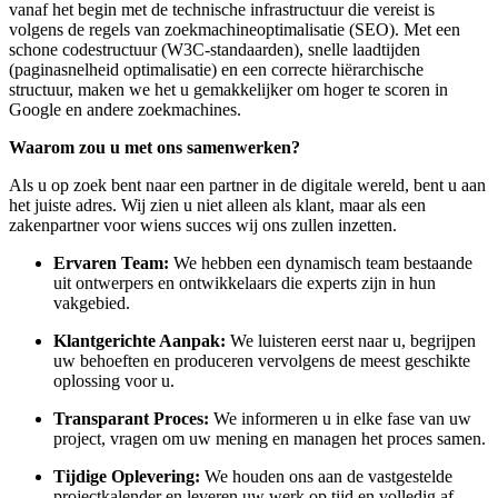
vanaf het begin met de technische infrastructuur die vereist is
volgens de regels van zoekmachineoptimalisatie (SEO). Met een
schone codestructuur (W3C-standaarden), snelle laadtijden
(paginasnelheid optimalisatie) en een correcte hiërarchische
structuur, maken we het u gemakkelijker om hoger te scoren in
Google en andere zoekmachines.
Waarom zou u met ons samenwerken?
Als u op zoek bent naar een partner in de digitale wereld, bent u aan
het juiste adres. Wij zien u niet alleen als klant, maar als een
zakenpartner voor wiens succes wij ons zullen inzetten.
Ervaren Team:
We hebben een dynamisch team bestaande
uit ontwerpers en ontwikkelaars die experts zijn in hun
vakgebied.
Klantgerichte Aanpak:
We luisteren eerst naar u, begrijpen
uw behoeften en produceren vervolgens de meest geschikte
oplossing voor u.
Transparant Proces:
We informeren u in elke fase van uw
project, vragen om uw mening en managen het proces samen.
Tijdige Oplevering:
We houden ons aan de vastgestelde
projectkalender en leveren uw werk op tijd en volledig af.