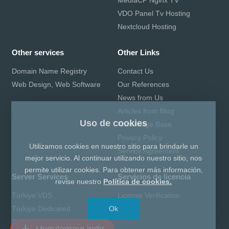
VDO Panel Tv Hosting
Nextcloud Hosting
Other services
Other Links
Domain Name Registry
Contact Us
Web Design, Web Software
Our References
News from Us
Articles from Blog
Uso de cookies
Knowledge Base
Privacy Policy
Utilizamos cookies en nuestro sitio para brindarle un
Service Agreement
mejor servicio. Al continuar utilizando nuestro sitio, nos
permite utilizar cookies. Para obtener más información,
Server Services
Servicios de licencia
revise nuestro
Política de cookies.
Türkiye VDS
License Verification
Türkiye Dedicated
Ok
Server Lisansları