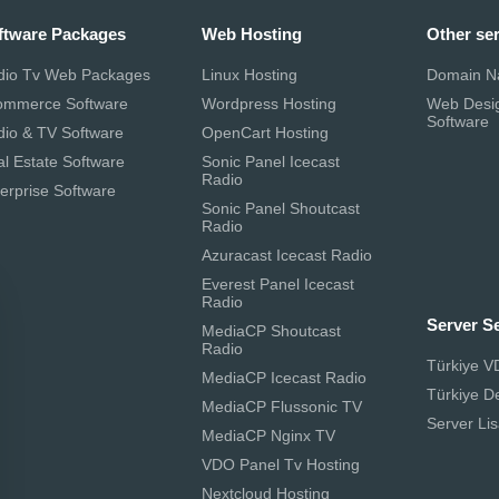
ftware Packages
Web Hosting
Other se
dio Tv Web Packages
Linux Hosting
Domain N
ommerce Software
Wordpress Hosting
Web Desi
Software
dio & TV Software
OpenCart Hosting
l Estate Software
Sonic Panel Icecast
Radio
erprise Software
Sonic Panel Shoutcast
Radio
Azuracast Icecast Radio
Everest Panel Icecast
Radio
Server S
MediaCP Shoutcast
Radio
Türkiye V
MediaCP Icecast Radio
Türkiye D
MediaCP Flussonic TV
Server Lis
MediaCP Nginx TV
VDO Panel Tv Hosting
Nextcloud Hosting