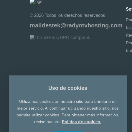
So
© 2026 Todos los derechos reservados
Ra
maildestek@radyotvhosting.com
Ec
Ra
Rea
Ent
Uso de cookies
Utilizamos cookies en nuestro sitio para brindarle un
mejor servicio. Al continuar utilizando nuestro sitio, nos
permite utilizar cookies. Para obtener más información,
revise nuestro
Política de cookies.