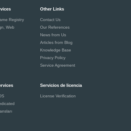
rvices
Other Links
ame Registry
Contact Us
gn, Web
Our References
News from Us
Articles from Blog
Knowledge Base
Privacy Policy
Service Agreement
ervices
Servicios de licencia
DS
License Verification
edicated
ansları