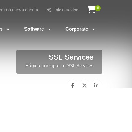
0
r una nueva cuenta
Inicia sesión
es
Software
Corporate
SSL Services
Página principal
SSL Services